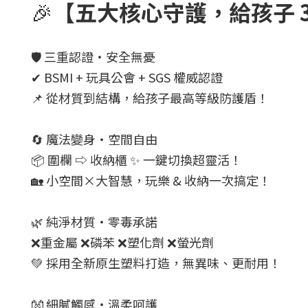
🎉
【五大核心守護，給孩子 3
🛡️ 三重認證・安全無憂
✔ BSMI + 玩具公會 + SGS 權威認證
📌 從材質到結構，給孩子最高等級防護盾！
🔄 魔法變身・空間自由
📦 圍欄 ⇨ 收納櫃 ✨ 一鍵切換超靈活！
🏡 小空間×大智慧，玩樂 & 收納一次搞定！
🌿 純淨材質・零毒承諾
❌重金屬 ❌磷苯 ❌塑化劑 ❌螢光劑
💚 採用全新原生塑料打造，無異味、更耐用！
👐 細膩觸感・溫柔呵護