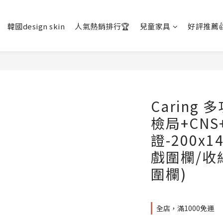
韓國design skin
人氣熱銷排行🏆
兒童家具
好評推薦
Caring
檢局+CNS
證-200x
戲圍欄/收
圍欄)
全店，滿1000免運