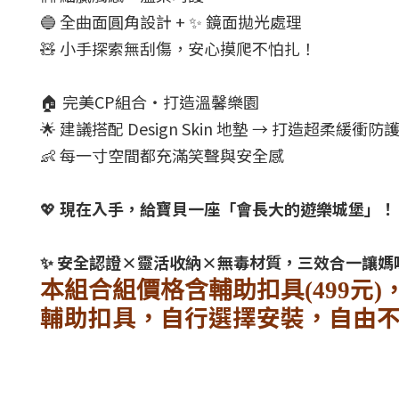
🔵 全曲面圓角設計 + ✨ 鏡面拋光處理
🧸 小手探索無刮傷，安心摸爬不怕扎！
🏠 完美CP組合・打造溫馨樂園
🌟 建議搭配 Design Skin 地墊 → 打造超柔緩衝防
👶 每一寸空間都充滿笑聲與安全感
💖
現在入手，給寶貝一座「會長大的遊樂城堡」
✨ 安全認證×靈活收納×無毒材質，三效合一讓媽
元
本組合組價格含輔助扣具
(499
)
輔助扣具，自行選擇安裝，自由