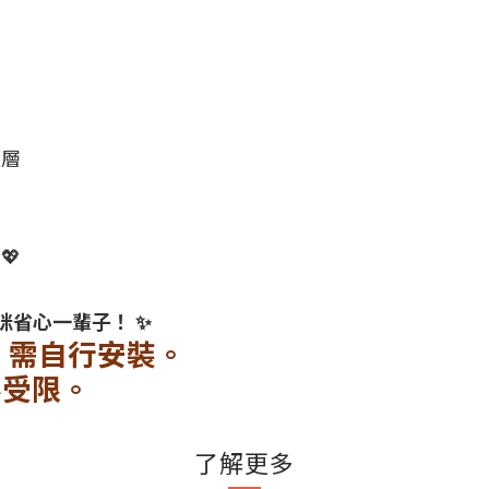
護層
！
💖
咪省心一輩子！ ✨
，需自行安裝。
不受限。
了解更多