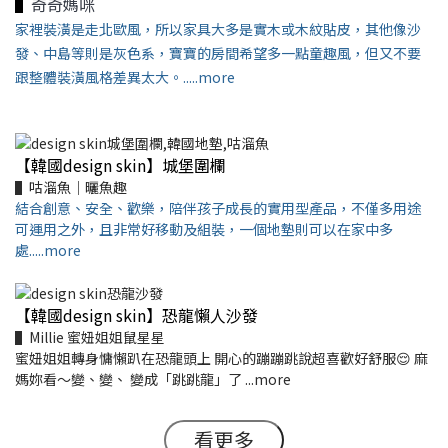
▌
奇奇媽咪
家裡裝潢是走北歐風，所以家具大多是實木或木紋貼皮，其他像沙
發、中島等則是灰色系，寶寶的房間希望多一點童趣風，但又不要
跟整體裝潢風格差異太大。
.....more
【韓國design skin】城堡圍欄
▌咕溜魚｜曬魚趣
結合創意、安全、歡樂，陪伴孩子成長的實用型產品，不僅多用途
可運用之外，且非常好移動及組裝，一個地墊則可以在家中多
處.....more
【韓國design skin】恐龍懶人沙發
▌Millie 蜜妞姐姐鼠星星
蜜妞姐姐轉身慵懶趴在恐龍頭上 開心的蹦蹦跳說超喜歡好舒服😌 麻
媽妳看～變、變、 變成「跳跳龍」了 ...more