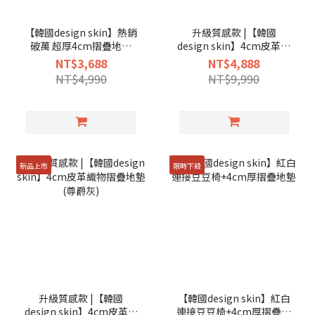
【韓國design skin】熱銷
升級質感款 |【韓國
破萬 超厚4cm摺疊地墊
design skin】4cm皮革織
(奶茶色、質感灰、全脂
物摺疊地墊(象牙白)
NT$3,688
NT$4,888
白、漸層焦糖)
NT$4,990
NT$9,990
新品上市
限時下殺
升級質感款 |【韓國
【韓國design skin】紅白
design skin】4cm皮革織
連接豆豆椅+4cm厚摺疊地