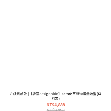
升級質感款 |【韓國design skin】4cm皮革織物摺疊地墊(尊
爵灰)
NT$4,888
NT$9,990