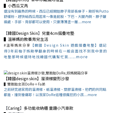
▌小西瓜艾芮
還沒有到最熱的時候，西瓜已經開始脖子背部長痱子，剛好有Putto
舒緩粉，趕快給西瓜用起來～像是屁股、下巴、大腿內側、脖子皺
褶處、手部、背部都可以使用，只要薄薄塗一層.....more
【
韓國Design Skin
】
兒童4cm摺疊地墊
▌
溫蒂媽的教養育兒生活
#溫蒂媽來分享
【韓國 Design Skin 遊戲摺疊地墊】
還記
得3年前柚子姊
剛學翻身的時候
在一般店面
找不到我中意的
.....more
地墊
那時候
還特地找韓國代購幫忙買
【韓國design skin】溜滑梯變形沙發
▌雙胞胎女孩DoRe＋Fa弟
之前研究過家用的溜滑梯，紙溜滑梯、塑膠溜滑梯，他們的共同點
都是，撞到會痛耶！以我家DoRe這種很瘋狂的小孩.....more
【
Caring
】
多功能收納櫃 童趣小汽車款